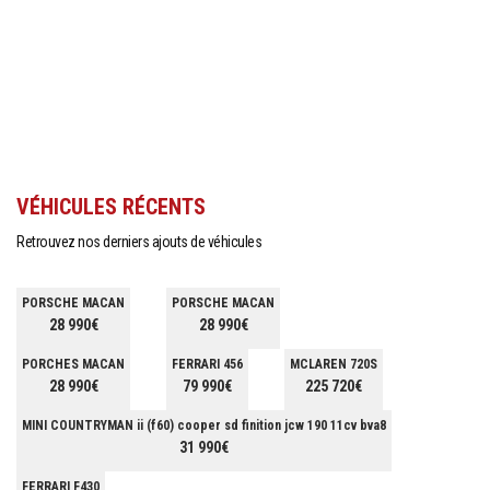
VÉHICULES RÉCENTS
Retrouvez nos derniers ajouts de véhicules
PORSCHE MACAN
PORSCHE MACAN
28 990€
28 990€
PORCHES MACAN
FERRARI 456
MCLAREN 720S
28 990€
79 990€
225 720€
MINI COUNTRYMAN ii (f60) cooper sd finition jcw 190 11cv bva8
31 990€
FERRARI F430