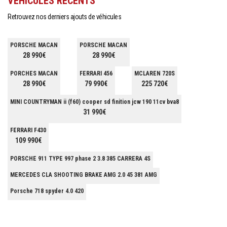
VÉHICULES RÉCENTS
Retrouvez nos derniers ajouts de véhicules
PORSCHE MACAN
PORSCHE MACAN
28 990€
28 990€
PORCHES MACAN
FERRARI 456
MCLAREN 720S
28 990€
79 990€
225 720€
MINI COUNTRYMAN ii (f60) cooper sd finition jcw 190 11cv bva8
31 990€
FERRARI F430
109 990€
PORSCHE 911 TYPE 997 phase 2 3.8 385 CARRERA 4S
MERCEDES CLA SHOOTING BRAKE AMG 2.0 45 381 AMG
Porsche 718 spyder 4.0 420