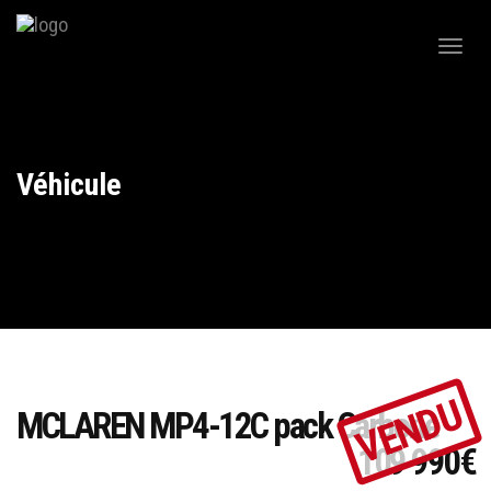
Togg
navig
Véhicule
VENDU
MCLAREN MP4-12C pack Carbone
109 990€