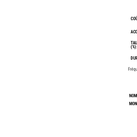
COÛ
ACO
TAU
(%):
DUR
Fréq
NOMB
MON