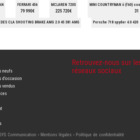
AN
FERRARI 456
MCLAREN 720S
MINI COUNTRYMAN ii (f60) coop
79 990€
225 720€
31
DES CLA SHOOTING BRAKE AMG 2.0 45 381 AMG
Porsche 718 spyder 4.0 420
Retrouvez-nous sur le
réseaux sociaux
s neufs
s d’occasion
s vendus
ices
nt
s
ASYS Communication
-
Mentions légales
-
Politique de confidentialité