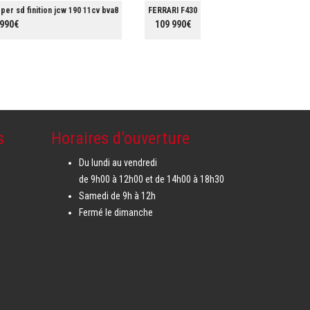
er sd finition jcw 190 11cv bva8
FERRARI F430
 990€
109 990€
s
Horaires d’ouverture
Du lundi au vendredi
de 9h00 à 12h00 et de 14h00 à 18h30
Samedi de 9h à 12h
Fermé le dimanche