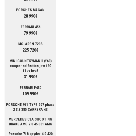
PORCHES MACAN
28 990€
FERRARI 456
79 990€
MCLAREN 720S
225 720€
MINI COUNTRYMAN ii (f60)
cooper sd finition jcw 190
11cv bva8
31 990€
FERRARI F430
109 990€
PORSCHE 911 TYPE 997 phase
2 3.8 385 CARRERA 4S
MERCEDES CLA SHOOTING
BRAKE AMG 2.0 45 381 AMG
Porsche 718 spyder 4.0 420