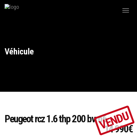
Toggl
naviga
Véhicule
VENDU
Peugeot rcz 1.6 thp 200 bvm6
14 990€